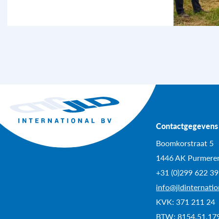
Contactgegevens
Boomkorstraat 5
1446 AK Purmere
+31 (0)299 622 3
info@jldinternati
KVK: 371 211 24
BTW: 8154.51.17