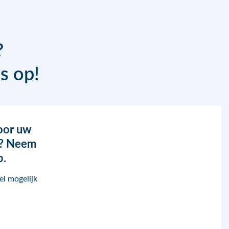
?
s op!
oor uw
n? Neem
p.
el mogelijk
.