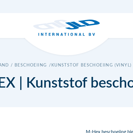
ND / BESCHOEIING
/
KUNSTSTOF BESCHOEIING (VINYL)
X | Kunststof bescho
M-Hex beschoeiing bied