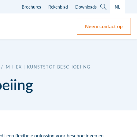
Brochures
Rekenblad
Downloads
NL
Neem contact op
/
M-HEX | KUNSTSTOF BESCHOEIING
eiing
t een flexibele oplossing voor beschoeiingen en