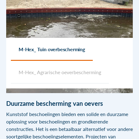
Rekenblad aanvragen
Water regulering systemen
Downloads
Hoogwater bescherming
Boomkorstraat 5
Drijvende steigers
1446 AK Purmerend
+31 (0)299 622 396
Hydraulisch gereedschap
info@jldinternational.com
KVK: 371 211 24
M-Hex_ Tuin overbescherming
M-Hex_ Agrarisch
BTW: 8154.51.179.B01
Duurzame bescherming van oevers
Kunststof beschoeiingen bieden een solide en duurzame
oplossing voor beschoeiingen en grondkerende
constructies. Het is een betaalbaar alternatief voor andere
soortgelijke beschoeiingselementen. Projecten van