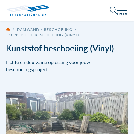
menu
/
DAMWAND / BESCHOEIING
/
Over JLD
KUNSTSTOF BESCHOEIING (VINYL)
Kunststof beschoeiing (Vinyl)
Certificering
Producten
Lichte en duurzame oplossing voor jouw
Bedrijfsprofiel
Alle producten
Toepassingen
beschoeiingsproject.
Nieuws
Damwand / Beschoeiing
Vacatures
Neem contact op
Ankersystemen
Draadeinde
Brochures