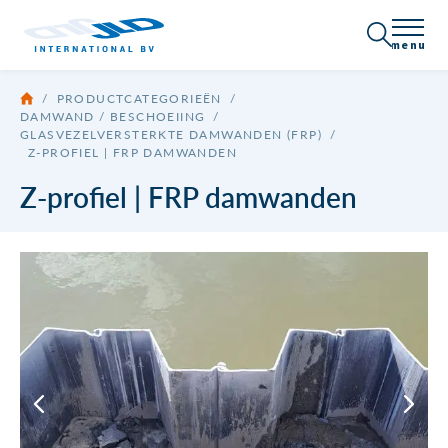
menu
/
PRODUCTCATEGORIEËN
/
Over JLD
DAMWAND / BESCHOEIING
/
GLASVEZELVERSTERKTE DAMWANDEN (FRP)
/
Z-PROFIEL | FRP DAMWANDEN
Certificering
Producten
Z-profiel | FRP damwanden
Bedrijfsprofiel
Alle producten
Toepassingen
Nieuws
Damwand / Beschoeiing
Vacatures
Neem contact op
Ankersystemen
Draadeinde
Brochures