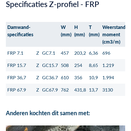
Specificaties Z-profiel - FRP
Damwand-
W
H
T
Weerstands-
specificaties
(mm)
(mm)
(mm)
moment
(cm3/m)
FRP 7.1
Z
GC7.1
457
203,2
6,36
696
FRP 15.7
Z
GC15.7
508
254
8,65
1.219
FRP 36,7
Z
GC36.7
610
356
10,9
1.994
FRP 67.9
Z
GC67.9
762
431,8
13,7
3130
Anderen kochten dit samen met: