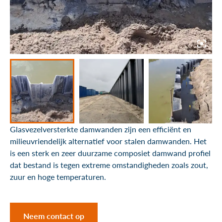
Rekenblad aanvragen
Water regulering systemen
Downloads
Hoogwater bescherming
Boomkorstraat 5
Drijvende steigers
1446 AK Purmerend
+31 (0)299 622 396
Hydraulisch gereedschap
info@jldinternational.com
KVK: 371 211 24
BTW: 8154.51.179.B01
Glasvezelversterkte damwanden zijn een efficiënt en
milieuvriendelijk alternatief voor stalen damwanden. Het
is een sterk en zeer duurzame composiet damwand profiel
dat bestand is tegen extreme omstandigheden zoals zout,
zuur en hoge temperaturen.
Neem contact op