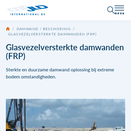
menu
/
DAMWAND / BESCHOEIING
/
Over JLD
GLASVEZELVERSTERKTE DAMWANDEN (FRP)
Glasvezelversterkte damwanden
Certificering
Producten
(FRP)
Bedrijfsprofiel
Alle producten
Toepassingen
Sterkte en duurzame damwand oplossing bij extreme
bodem omstandigheden.
Nieuws
Damwand / Beschoeiing
Vacatures
Neem contact op
Ankersystemen
Draadeinde
Brochures