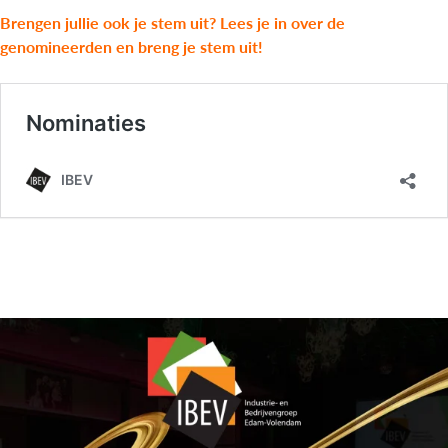
Brengen jullie ook je stem uit? Lees je in over de
genomineerden en breng je stem uit!