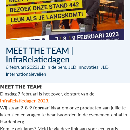
MEET THE TEAM |
InfraRelatiedagen
6 februari 2023
JLD in de pers
,
JLD Innovaties
,
JLD
International
evelien
𝗠𝗘𝗘𝗧 𝗧𝗛𝗘 𝗧𝗘𝗔𝗠!
Dinsdag 7 februari is het zover, de start van de
InfraRelatiedagen 2023.
Wij staan
7-8-9 februari
klaar om onze producten aan jullie te
laten zien en vragen te beantwoorden in de evenementenhal in
Hardenberg.
Kom je ook langs? Meld je via deze
link
aan voor een gratis