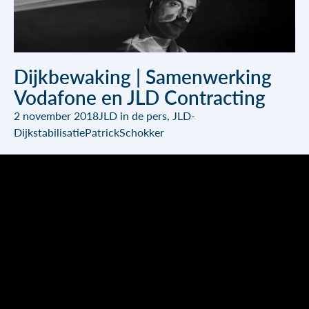
Dijkbewaking | Samenwerking
Vodafone en JLD Contracting
2 november 2018
JLD in de pers
,
JLD-
Dijkstabilisatie
PatrickSchokker