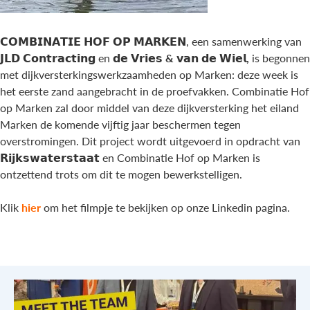
𝗖𝗢𝗠𝗕𝗜𝗡𝗔𝗧𝗜𝗘 𝗛𝗢𝗙 𝗢𝗣 𝗠𝗔𝗥𝗞𝗘𝗡
, een samenwerking van
𝗝𝗟𝗗 𝗖𝗼𝗻𝘁𝗿𝗮𝗰𝘁𝗶𝗻𝗴
en
𝗱𝗲 𝗩𝗿𝗶𝗲𝘀 & 𝘃𝗮𝗻 𝗱𝗲 𝗪𝗶𝗲𝗹
,
is begonnen
met dijkversterkingswerkzaamheden op Marken: deze week is
het eerste zand aangebracht in de proefvakken. Combinatie Hof
op Marken zal door middel van deze dijkversterking het eiland
Marken de komende vijftig jaar beschermen tegen
overstromingen. Dit project wordt uitgevoerd in opdracht van
𝗥𝗶𝗷𝗸𝘀𝘄𝗮𝘁𝗲𝗿𝘀𝘁𝗮𝗮𝘁
en Combinatie Hof op Marken is
ontzettend trots om dit te mogen bewerkstelligen.
Klik
hier
om het filmpje te bekijken op onze Linkedin pagina.