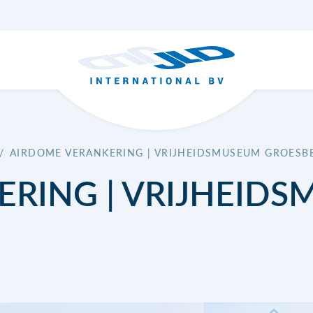
/
AIRDOME VERANKERING | VRIJHEIDSMUSEUM GROESB
RING | VRIJHEID