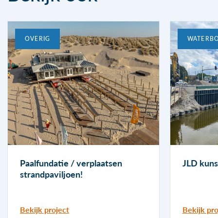
OVERIG
WATERB
Paalfundatie / verplaatsen
JLD kun
strandpaviljoen!
Bekijk project
Bekijk pro