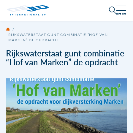
menu
/
Over JLD
RIJKSWATERSTAAT GUNT COMBINATIE “HOF VAN
MARKEN” DE OPDRACHT
Certificering
Producten
Rijkswaterstaat gunt combinatie
“Hof van Marken” de opdracht
Bedrijfsprofiel
Alle producten
Toepassingen
Nieuws
Damwand / Beschoeiing
Vacatures
Neem contact op
Ankersystemen
Draadeinde
Brochures