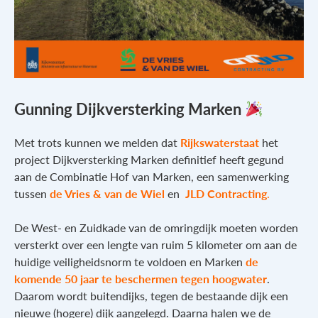
Gunning Dijkversterking Marken
Met trots kunnen we melden da
t
Rijkswaterstaat
het
project Dijkversterking Marken definitief heeft gegund
aan de Combinatie Hof van Marken, een samenwerking
tussen
de Vries & van de Wiel
en
JLD
Contracting
.
De West- en Zuidkade van de omringdijk moeten worden
versterkt over een lengte van ruim 5 kilometer om aan de
huidige veiligheidsnorm te voldoen en Marken
de
komende 50 jaar te beschermen tegen hoogwater
.
Daarom wordt buitendijks, tegen de bestaande dijk een
nieuwe (hogere) dijk aangelegd. Daarna halen we de