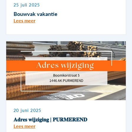
25 juli 2025
Bouwvak vakantie
Lees meer
20 juni 2025
𝐀𝐝𝐫𝐞𝐬 𝐰𝐢𝐣𝐳𝐢𝐠𝐢𝐧𝐠 | 𝐏𝐔𝐑𝐌𝐄𝐑𝐄𝐍𝐃
Lees meer