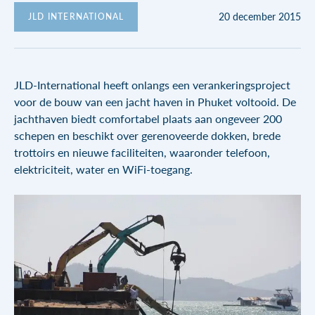
Rekenblad aanvragen
Water regulering systemen
20 december 2015
JLD INTERNATIONAL
Downloads
Hoogwater bescherming
Boomkorstraat 5
Drijvende steigers
JLD-International heeft onlangs een verankeringsproject
1446 AK Purmerend
voor de bouw van een jacht haven in Phuket voltooid. De
+31 (0)299 622 396
jachthaven biedt comfortabel plaats aan ongeveer 200
Hydraulisch gereedschap
info@jldinternational.com
schepen en beschikt over gerenoveerde dokken, brede
KVK: 371 211 24
trottoirs en nieuwe faciliteiten, waaronder telefoon,
elektriciteit, water en WiFi-toegang.
BTW: 8154.51.179.B01