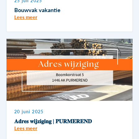
25 juli 2025
Bouwvak vakantie
Lees meer
20 juni 2025
𝐀𝐝𝐫𝐞𝐬 𝐰𝐢𝐣𝐳𝐢𝐠𝐢𝐧𝐠 | 𝐏𝐔𝐑𝐌𝐄𝐑𝐄𝐍𝐃
Lees meer