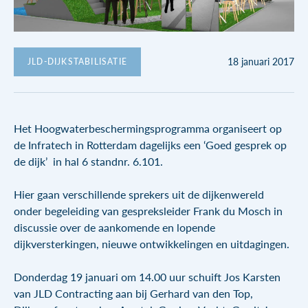
Rekenblad aanvragen
Water regulering systemen
Downloads
Hoogwater bescherming
18 januari 2017
JLD-DIJKSTABILISATIE
Boomkorstraat 5
Drijvende steigers
1446 AK Purmerend
+31 (0)299 622 396
Hydraulisch gereedschap
Het Hoogwaterbeschermingsprogramma organiseert op
info@jldinternational.com
de Infratech in Rotterdam dagelijks een ‘Goed gesprek op
KVK: 371 211 24
de dijk’ in hal 6 standnr. 6.101.
BTW: 8154.51.179.B01
Hier gaan verschillende sprekers uit de dijkenwereld
onder begeleiding van gespreksleider Frank du Mosch in
discussie over de aankomende en lopende
dijkversterkingen, nieuwe ontwikkelingen en uitdagingen.
Donderdag 19 januari om 14.00 uur schuift Jos Karsten
van JLD Contracting aan bij Gerhard van den Top,