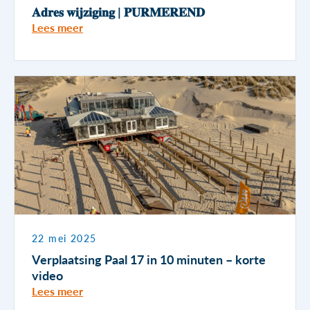
𝐀𝐝𝐫𝐞𝐬 𝐰𝐢𝐣𝐳𝐢𝐠𝐢𝐧𝐠 | 𝐏𝐔𝐑𝐌𝐄𝐑𝐄𝐍𝐃
Lees meer
22 mei 2025
Verplaatsing Paal 17 in 10 minuten – korte
video
Lees meer