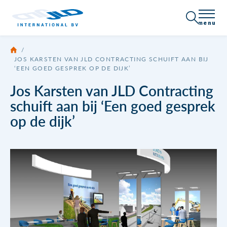
menu
/
Over JLD
JOS KARSTEN VAN JLD CONTRACTING SCHUIFT AAN BIJ
‘EEN GOED GESPREK OP DE DIJK’
Certificering
Producten
Jos Karsten van JLD Contracting
schuift aan bij ‘Een goed gesprek
Bedrijfsprofiel
Alle producten
Toepassingen
op de dijk’
Nieuws
Damwand / Beschoeiing
Vacatures
Neem contact op
Ankersystemen
Draadeinde
Brochures