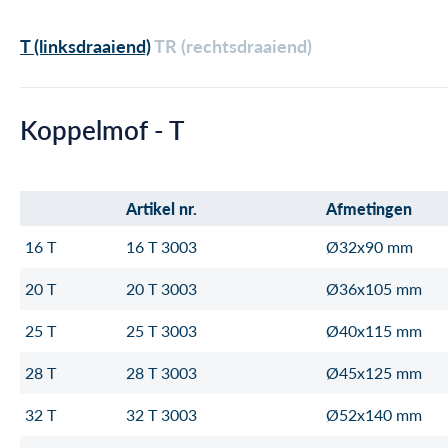
T (linksdraaiend)
TR (rechtsdraaiend)
Koppelmof - T
Artikel nr.
Afmetingen
16 T
16 T 3003
Ø32x90 mm
20 T
20 T 3003
Ø36x105 mm
25 T
25 T 3003
Ø40x115 mm
28 T
28 T 3003
Ø45x125 mm
32 T
32 T 3003
Ø52x140 mm