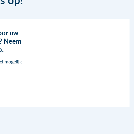
oor uw
n? Neem
p.
el mogelijk
.