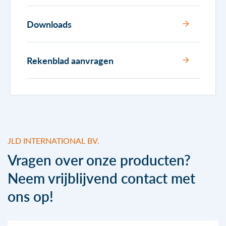
Rekenblad aanvragen
Water regulering systemen
Downloads
Downloads
Hoogwater bescherming
Boomkorstraat 5
Drijvende steigers
Rekenblad aanvragen
1446 AK Purmerend
+31 (0)299 622 396
Hydraulisch gereedschap
info@jldinternational.com
KVK: 371 211 24
BTW: 8154.51.179.B01
JLD INTERNATIONAL BV.
Vragen over onze producten?
Neem vrijblijvend contact met
ons op!